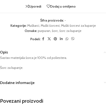
Uporedi
Dodaj u omiljeno
Šifra proizvoda:
-
Kategorije:
Muškarci
,
Muški šorcevi
,
Muški šorcevi za kupanje
Oznake:
purpuran
,
šorc
,
šorc za kupanje
Podeli:
Opis
Sastav materijala šorca je 100% od poliestera.
Šorc za kupanje.
Dodatne informacije
Povezani proizvodi