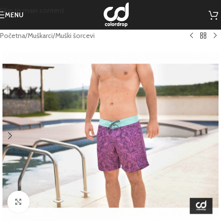
Skip to main content
MENU
Početna
/
Muškarci
/
Muški šorcevi
Click to enlarge