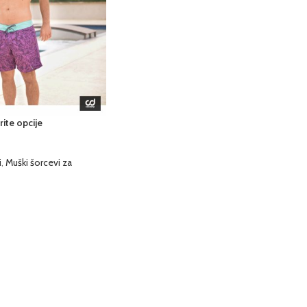
ite opcije
i
,
Muški šorcevi za