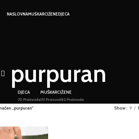
NASLOVNA
MUŠKARCI
ŽENE
DJECA
purpuran
DJECA
MUŠKARCI
ŽENE
70 Proizvoda
151 Proizvod
82 Proizvoda
načen „purpuran“
Show
9