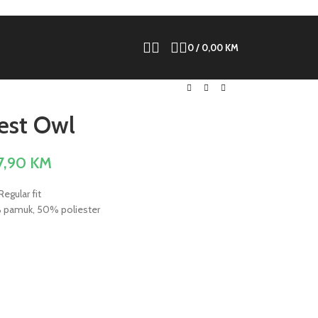
0
/
0,00
KM
est Owl
7,90
KM
Regular fit
 pamuk, 50% poliester