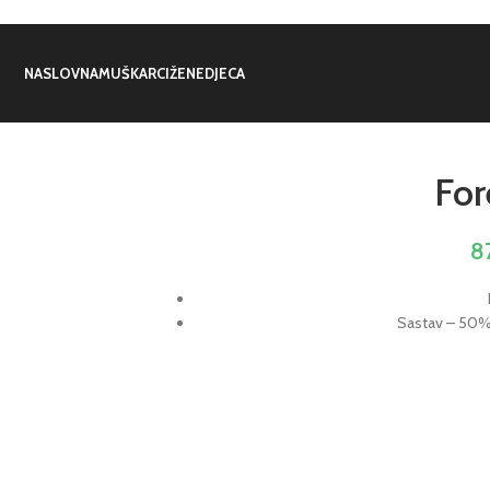
NASLOVNA
MUŠKARCI
ŽENE
DJECA
For
8
Sastav – 50%