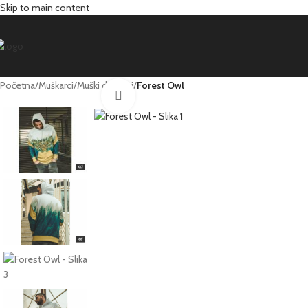
Skip to main content
Početna
/
Muškarci
/
Muški duksevi
/
Forest Owl
Click to enlarge