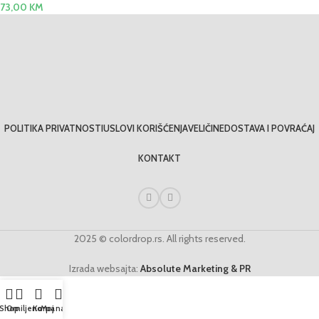
73,00
KM
POLITIKA PRIVATNOSTI
USLOVI KORIŠĆENJA
VELIČINE
DOSTAVA I POVRAĆAJ
KONTAKT
2025 © colordrop.rs. All rights reserved.
Izrada websajta:
Absolute Marketing & PR
Shop
Omiljeno
Korpa
Moj nalog