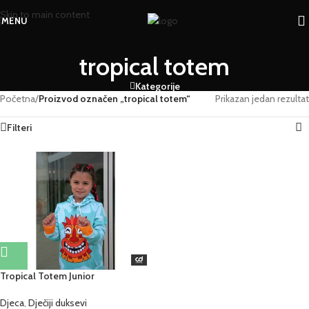
Skip to main content
MENU
tropical totem
Kategorije
Početna
/
Proizvod označen „tropical totem“
Prikazan jedan rezultat
Filteri
Tropical Totem Junior
Djeca
,
Dječiji duksevi