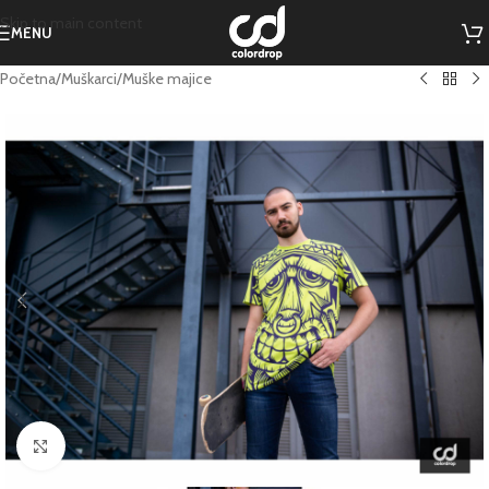
Skip to main content
MENU
Početna
/
Muškarci
/
Muške majice
Click to enlarge