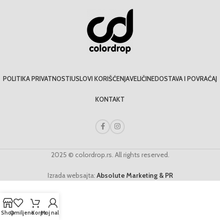
POLITIKA PRIVATNOSTI
USLOVI KORIŠĆENJA
VELIČINE
DOSTAVA I POVRAĆAJ
KONTAKT
2025 © colordrop.rs. All rights reserved.
Izrada websajta:
Absolute Marketing & PR
Shop
Omiljeno
Korpa
Moj nalog