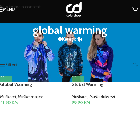
Skip to main content
MENU
global warming
Kategorije
Početna
/
Proizvod označen „global warming“
Prikazano je svih 2 rezultata
Filteri
Global Warming
Global Warming
Muškarci
,
Muške majice
Muškarci
,
Muški duksevi
41,90
KM
99,90
KM