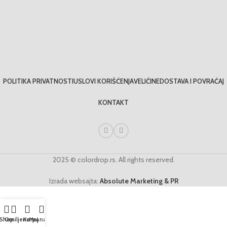
POLITIKA PRIVATNOSTI
USLOVI KORIŠĆENJA
VELIČINE
DOSTAVA I POVRAĆAJ
KONTAKT
2025 © colordrop.rs. All rights reserved.
Izrada websajta:
Absolute Marketing & PR
Shop
Omiljeno
Korpa
Moj nalog