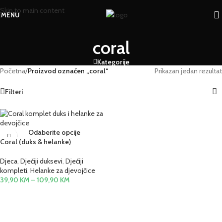
Skip to main content
MENU
coral
Kategorije
Početna
/
Proizvod označen „coral“
Prikazan jedan rezultat
Filteri
Odaberite opcije
Coral (duks & helanke)
Djeca
,
Dječiji duksevi
,
Dječiji
kompleti
,
Helanke za djevojčice
39,90
KM
–
109,90
KM