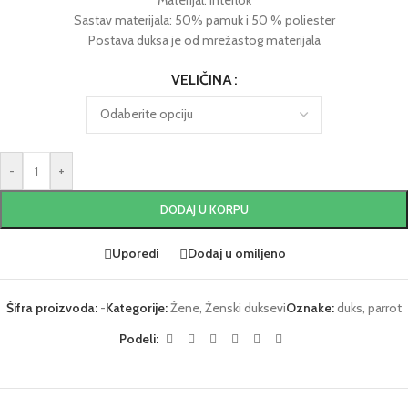
Sastav materijala: 50% pamuk i 50 % poliester
Postava duksa je od mrežastog materijala
VELIČINA
-
+
DODAJ U KORPU
Uporedi
Dodaj u omiljeno
Šifra proizvoda:
-
Kategorije:
Žene
,
Ženski duksevi
Oznake:
duks
,
parrot
Podeli: