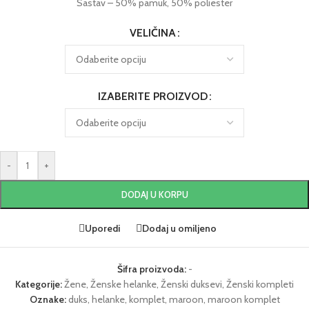
Sastav – 50% pamuk, 50% poliester
VELIČINA
IZABERITE PROIZVOD
-
+
DODAJ U KORPU
Uporedi
Dodaj u omiljeno
Šifra proizvoda:
-
Kategorije:
Žene
,
Ženske helanke
,
Ženski duksevi
,
Ženski kompleti
Oznake:
duks
,
helanke
,
komplet
,
maroon
,
maroon komplet