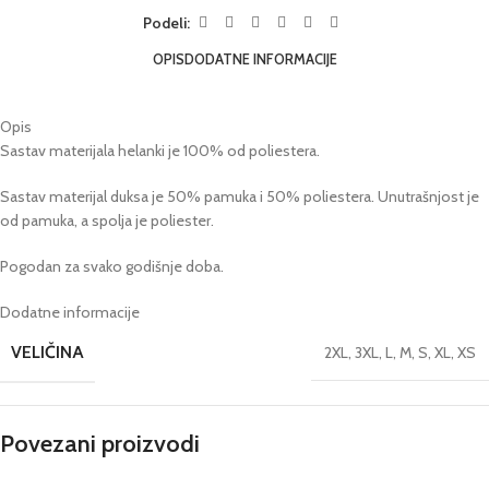
Podeli:
OPIS
DODATNE INFORMACIJE
Opis
Sastav materijala helanki je 100% od poliestera.
Sastav materijal duksa je 50% pamuka i 50% poliestera. Unutrašnjost je
od pamuka, a spolja je poliester.
Pogodan za svako godišnje doba.
Dodatne informacije
VELIČINA
2XL
,
3XL
,
L
,
M
,
S
,
XL
,
XS
Povezani proizvodi