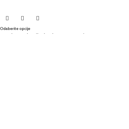
Odaberite opcije
Zen komplet (helanke & majica)
Žene
,
Ženske helanke
,
Ženske majice
,
Ženski kompleti
41,90
KM
–
79,90
KM
Odaberite opcije
Sleepy Bird
Žene
,
Ženske majice
41,90
KM