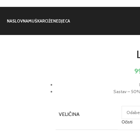
NASLOVNA
MUŠKARCI
ŽENE
DJECA
9
Sastav – 50%
VELIČINA
Očisti