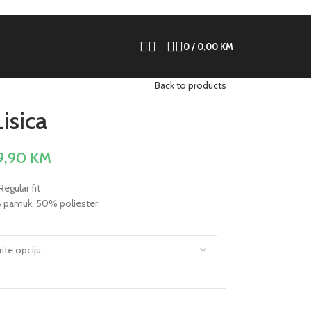
0
/
0,00
KM
Back to products
Lisica
9,90
KM
Regular fit
 pamuk, 50% poliester