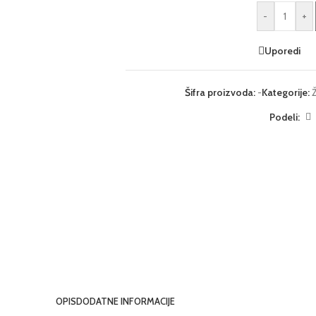
-
+
Uporedi
Šifra proizvoda:
-
Kategorije:
Podeli:
OPIS
DODATNE INFORMACIJE