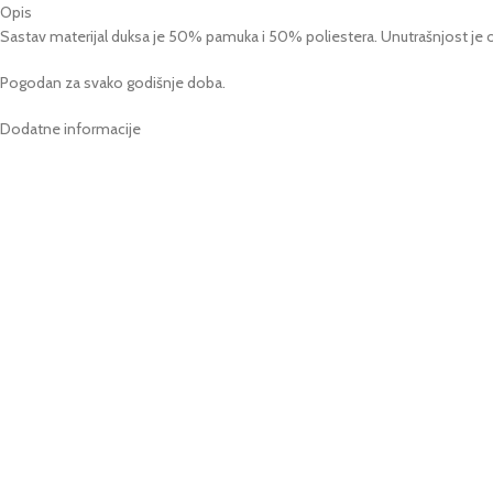
Opis
Sastav materijal duksa je 50% pamuka i 50% poliestera. Unutrašnjost je o
Pogodan za svako godišnje doba.
Dodatne informacije
VELIČINA
Možda će vam se svideti …
Odaberite opcije
Lisica M