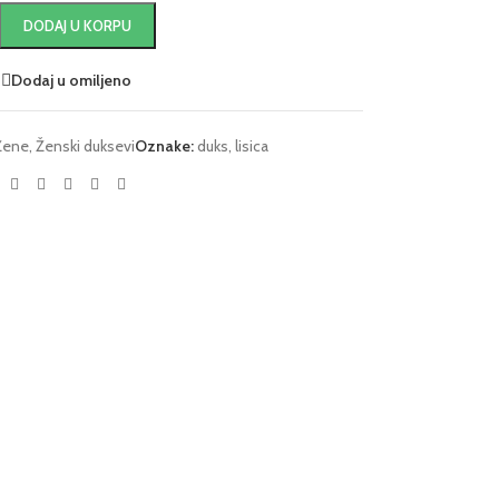
DODAJ U KORPU
Dodaj u omiljeno
Žene
,
Ženski duksevi
Oznake:
duks
,
lisica