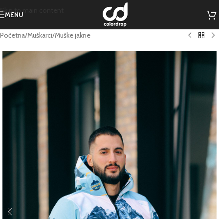
Skip to main content
MENU
Početna
/
Muškarci
/
Muške jakne