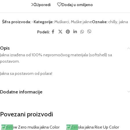
Uporedi
Dodaj u omiljeno
Šifra proizvoda:
-
Kategorije:
Muškarci
,
Muške jakne
Oznake:
chilly
,
jakna
Podeli:
Opis
Jakna izrađena od 100% nepromočivog materijala (softshell) sa
postavom.
Jakna sa postavom od polara!
Dodatne informacije
Povezani proizvodi