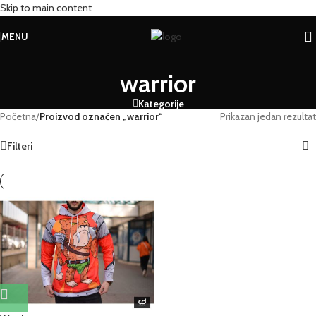
Skip to main content
MENU
warrior
Kategorije
Početna
/
Proizvod označen „warrior“
Prikazan jedan rezultat
Filteri