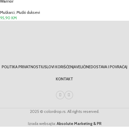
Warrior
Muškarci
,
Muški duksevi
95,90
KM
POLITIKA PRIVATNOSTI
USLOVI KORIŠĆENJA
VELIČINE
DOSTAVA I POVRAĆAJ
KONTAKT
2025 © colordrop.rs. All rights reserved.
Izrada websajta:
Absolute Marketing & PR