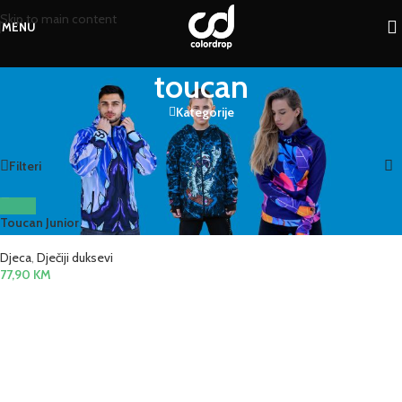
Skip to main content
MENU
toucan
Kategorije
Početna
/
Proizvod označen „toucan“
Prikazan jedan rezultat
Filteri
Toucan Junior
Djeca
,
Dječiji duksevi
77,90
KM