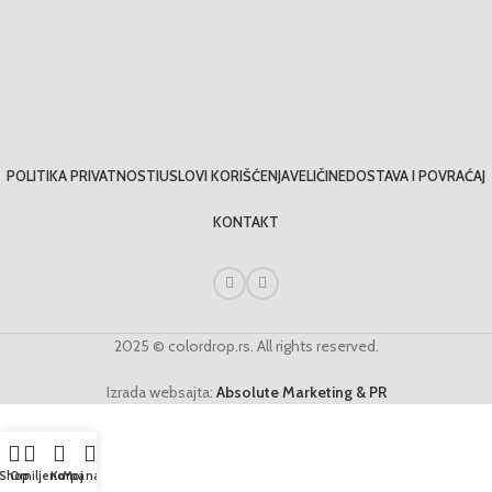
POLITIKA PRIVATNOSTI
USLOVI KORIŠĆENJA
VELIČINE
DOSTAVA I POVRAĆAJ
KONTAKT
2025 © colordrop.rs. All rights reserved.
Izrada websajta:
Absolute Marketing & PR
Shop
Omiljeno
Korpa
Moj nalog