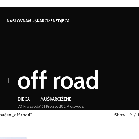
NASLOVNA
MUŠKARCI
ŽENE
DJECA
off road
DJECA
MUŠKARCI
ŽENE
70 Proizvoda
151 Proizvod
82 Proizvoda
načen „off road“
Show
9