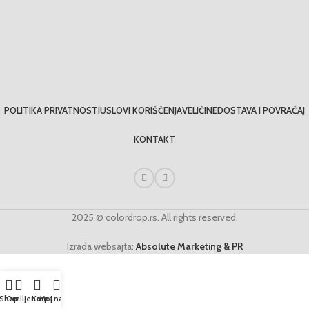
POLITIKA PRIVATNOSTI
USLOVI KORIŠĆENJA
VELIČINE
DOSTAVA I POVRAĆAJ
KONTAKT
2025 © colordrop.rs. All rights reserved.
Izrada websajta:
Absolute Marketing & PR
Shop
Omiljeno
Korpa
Moj nalog