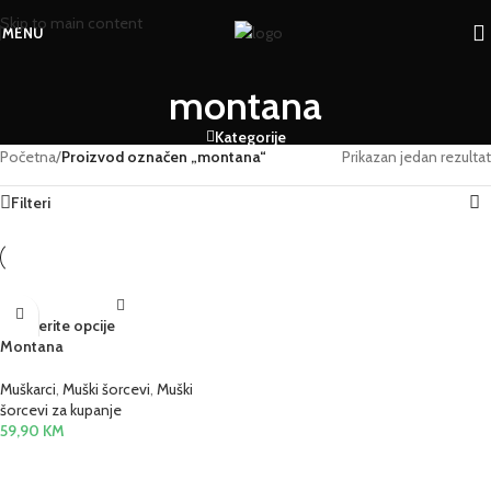
Skip to main content
MENU
montana
Kategorije
Početna
/
Proizvod označen „montana“
Prikazan jedan rezultat
Filteri
Odaberite opcije
Montana
Muškarci
,
Muški šorcevi
,
Muški
šorcevi za kupanje
59,90
KM