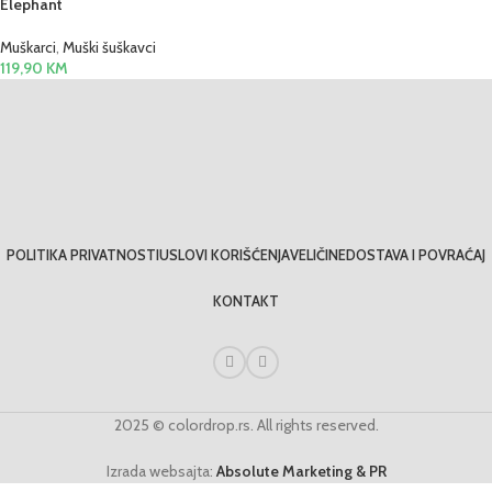
Elephant
Muškarci
,
Muški šuškavci
119,90
KM
POLITIKA PRIVATNOSTI
USLOVI KORIŠĆENJA
VELIČINE
DOSTAVA I POVRAĆAJ
KONTAKT
2025 © colordrop.rs. All rights reserved.
Izrada websajta:
Absolute Marketing & PR