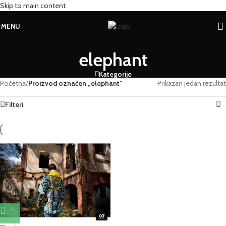
Skip to main content
MENU
elephant
Kategorije
Početna
/
Proizvod označen „elephant“
Prikazan jedan rezultat
Filteri